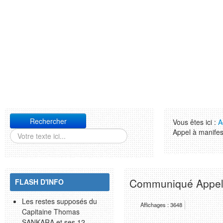
Rechercher
Vous êtes ici :
A
Appel à manifest
Communiqué Appel à
FLASH D'INFO
Les restes supposés du
Affichages : 3648
Capitaine Thomas
SANKARA et ses 12