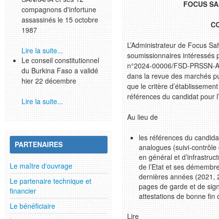
FOCUS S
compagnons d'infortune
assassinés le 15 octobre
C
1987
L’Administrateur de Focus Sa
Lire la suite...
soumissionnaires intéressés pa
Le conseil constitutionnel
n°2024-00006/FSD-PRSSN-AS
du Burkina Faso a validé
dans la revue des marchés p
hier 22 décembre
que le critère d’établissement 
références du candidat pour 
Lire la suite...
Au lieu de
les références du candida
PARTENAIRES
analogues (suivi-contrôle
en général et d’infrastruct
Le maître d'ouvrage
de l’Etat et ses démembre
dernières années (2021, 2
Le partenaire technique et
pages de garde et de sign
financier
attestations de bonne fin 
Le bénéficiaire
Lire