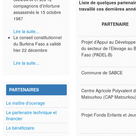
Liste de quelques partenai
compagnons d'infortune
travaillé ces dernières ann
assassinés le 15 octobre
1987
PARTENAIRE
Lire la suite...
Le conseil constitutionnel
Projet d’Appui au Développ
du Burkina Faso a validé
du secteur de l’Elevage au 
hier 22 décembre
Faso (PADEL-B)
Lire la suite...
Commune de SABCE
PARTENAIRES
Centre Agricole Polyvalent 
Matourkou (CAP Matourkou
Le maître d'ouvrage
Le partenaire technique et
Projet Fonds Enfants et Jeu
financier
Le bénéficiaire