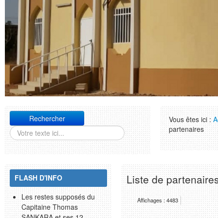
Rechercher
Vous êtes ici :
A
partenaires
Liste de partenaire
FLASH D'INFO
Les restes supposés du
Affichages : 4483
Capitaine Thomas
SANKARA et ses 12