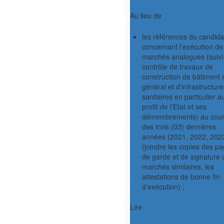
Au lieu de
les références du candida
concernant l’exécution de
marchés analogues (suivi
contrôle de travaux de
construction de bâtiment 
général et d’infrastructure
sanitaires en particulier a
profit de l’Etat et ses
démembrements) au cou
des trois (03) dernières
années (2021, 2022, 2023
(joindre les copies des p
de garde et de signature 
marchés similaires, les
attestations de bonne fin
d’exécution) ;
Lire