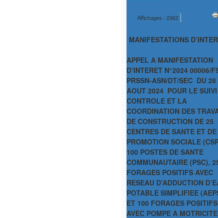
Affichages : 2362
MANIFESTATIONS D’INTE
APPEL A MANIFESTATION
D’INTERET N
°2024 00006/F
PRSSN-ASN/DT/SEC DU 28
AOUT 2024 POUR LE
SUIVI
CONTROLE ET LA
COORDINATION DES TRAV
DE CONSTRUCTION DE 25
CENTRES DE SANTE ET DE
PROMOTION SOCIALE (CSP
100 POSTES DE SANTE
COMMUNAUTAIRE (PSC), 2
FORAGES POSITIFS AVEC
RESEAU D’ADDUCTION D’E
POTABLE SIMPLIFIEE (AEP
ET 100 FORAGES POSITIFS
AVEC POMPE A MOTRICITE