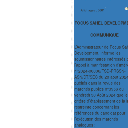
Affichages : 3661
FOCUS SAHEL DEVELOPM
COMMUNIQUE
L’Administrateur de Focus Sa
Development, informe les
soumissionnaires intéressés 
l’appel à manifestation d’intér
n°2024-00006/FSD-PRSSN-
ASN/DT/SEC du 28 aout 202
publiés dans la revue des
marchés publics n°3956 du
vendredi 30 Août 2024 que le
critère d’établissement de la l
restreinte concernant les
références du candidat pour
l’exécution des marchés
analogues :