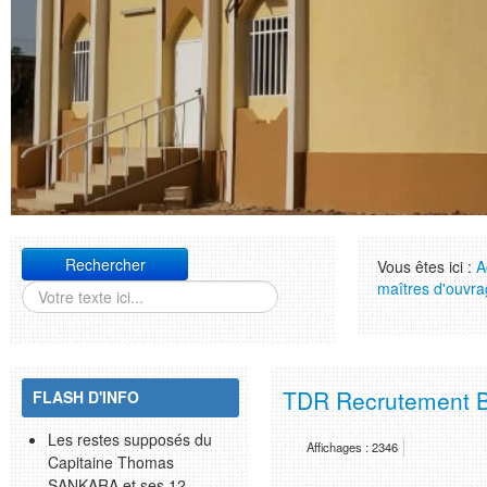
Rechercher
Vous êtes ici :
A
maîtres d'ouvr
TDR Recrutement 
FLASH D'INFO
Les restes supposés du
Affichages : 2346
Capitaine Thomas
SANKARA et ses 12